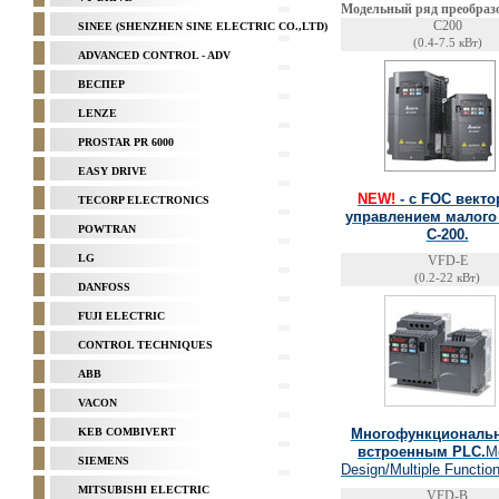
Модельный ряд преобразо
C200
SINEE (SHENZHEN SINE ELECTRIC CO.,LTD)
(0.4-7.5 кВт)
ADVANCED CONTROL - ADV
ВЕСПЕР
LENZE
PROSTAR PR 6000
EASY DRIVE
NEW!
- с FOC вект
TECORP ELECTRONICS
управлением малого
POWTRAN
С-200.
LG
VFD-E
(0.2-22 кВт)
DANFOSS
FUJI ELECTRIC
CONTROL TECHNIQUES
ABB
VACON
KEB COMBIVERT
Многофункциональн
встроенным PLC.
M
SIEMENS
Design/Multiple Functio
MITSUBISHI ELECTRIC
VFD-B