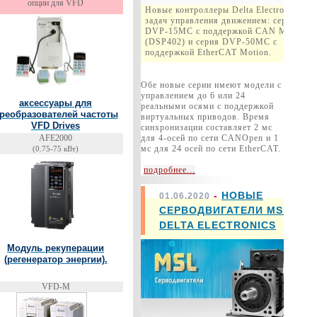
опции для VFD
Новые контроллеры Delta Electronics дл
задач управления движением: серия
DVP-15MC с поддержкой CAN Motion
(DSP402) и серия DVP-50MC c
поддержкой EtherCAT Motion.
Обе новые серии имеют модели с
управлением до 6 или 24
аксессуары для
реальными осями с поддержкой
реобразователей частоты
виртуальных приводов. Время
VFD Drives
синхронизации составляет 2 мс
AFE2000
для 4-осей по сети CANOpen и 1
мс для 24 осей по сети EtherCAT.
(0.75-75 кВт)
подробнее...
-
НОВЫЕ
01.06.2020
СЕРВОДВИГАТЕЛИ MSL
DELTA ELECTRONICS
Модуль рекуперации
(регенератор энергии).
VFD-M