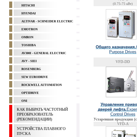
(0.75-75 кВт)
HITACHI
HYUNDAI
ALTIVAR - SCHNEIDER ELECTRIC
EMOTRON
OMRON
TOSHIBA
Общего назначения.
Purpose Drives
AV300I - GENERAL ELECTRIC
AVУ - SIEI
VFD-DD
ROSENBERG
SEW EURODRIVE
ROCKWELL AUTOMATION
OPTIDRIVE
ONI
Управление прив
КАК ВЫБРАТЬ ЧАСТОТНЫЙ
дверей лифта.
Exper
ПРЕОБРАЗОВАТЕЛЬ
Control Drives
(РЕКОМЕНДАЦИИ)
Устаревшая продукция (сн
VFD-A
УСТРОЙСТВА ПЛАВНОГО
ПУСКА