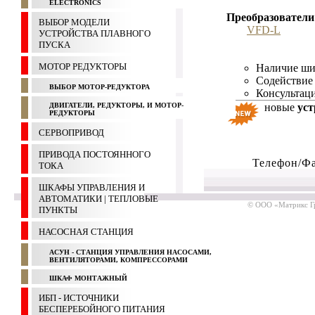
ELECTRONICS
Преобразователи 
ВЫБОР МОДЕЛИ
VFD-L
УСТРОЙСТВА ПЛАВНОГО
ПУСКА
МОТОР РЕДУКТОРЫ
Наличие шир
Содействие 
ВЫБОР МОТОР-РЕДУКТОРА
Консультац
ДВИГАТЕЛИ, РЕДУКТОРЫ, И МОТОР-
новые
уст
РЕДУКТОРЫ
СЕРВОПРИВОД
ПРИВОДА ПОСТОЯННОГО
Телефон/Фа
ТОКА
ШКАФЫ УПРАВЛЕНИЯ И
АВТОМАТИКИ | ТЕПЛОВЫЕ
© ООО «Матрикс Гр
ПУНКТЫ
НАСОСНАЯ СТАНЦИЯ
АСУН - СТАНЦИЯ УПРАВЛЕНИЯ НАСОСАМИ,
ВЕНТИЛЯТОРАМИ, КОМПРЕССОРАМИ
ШКАФ МОНТАЖНЫЙ
ИБП - ИСТОЧНИКИ
БЕСПЕРЕБОЙНОГО ПИТАНИЯ