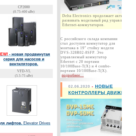
CP2000
(0.75-400 кВт)
Delta Electronics продолжает активно
развивать модельный ряд управляемых
Ethernet-коммутаторов.
С российского склада компании
стал доступен коммутатор для
монтажа в 19” стойку модели
DVS-328R02-8SFP. Это
NEW!
- новая продвинутая
управляемый коммутатор
серия для насосов и
Ethernet с 20 портами
вентиляторов.
10/100Base-T(X) и 4 combo-
портами 10/100Base-T(X).
VFD-VL
подробнее...
(5.5-75 кВт)
-
НОВЫЕ
02.06.2020
КОНТРОЛЛЕРЫ ДВИЖЕНИЯ
ля лифтов.
Elevator Drives