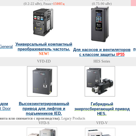
(0.2-22 кВт),
Fmax=
1500Гц
(0.75-90 кВт)
Универсальный компактный
General
преобразователь частоты.
п
Для насосов и вентиляторов
NEW!
с классом защиты
IP55
VFD-ED
HES Series
одом
Высокоинтегрированный
Гибридный
t Door
привод для лифтов и
энергосберегающий привод
подъемников IED.
HES.
ята или снимается с производства).
Legacy Products
VFD-S
VFD-V