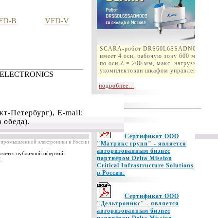
FD-B
VFD-V
SCARA-робот DRS60L6SSADN003
имеет 4 оси, рабочую зону 600 мм, ход
по оси Z = 200 мм, макс. нагрузка 6кг и
укомплектован шкафом управления.
 ELECTRONICS
подробнее...
нкт-Петербург)
, E-mail:
з обеда).
Сертификат ООО
промышленной электроники в России, 2004-2023
"Матрикс групп" - является
авторизованным бизнес
ляется публичной офертой.
партнёром Delta Mission
T
Critical Infrastructure Solutions
в России.
Сертификат ООО
"Дельтроникс" - является
авторизованным бизнес