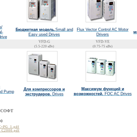
e/
Flux Vector Control AC Motor
Бюджетная модель.
Small and
l-
м
Drivers
Easy used Drives
rive
VFD-G
VFD-VE
(5.5-220 кВт)
(0.75-75 кВт)
и
Максимум функций и
Для компрессоров и
nd Pump
возможностей.
FOC AC Drives
экструдеров.
Drives
 СОФТ
00
C+PG_1.pdf
in C2000.pdf