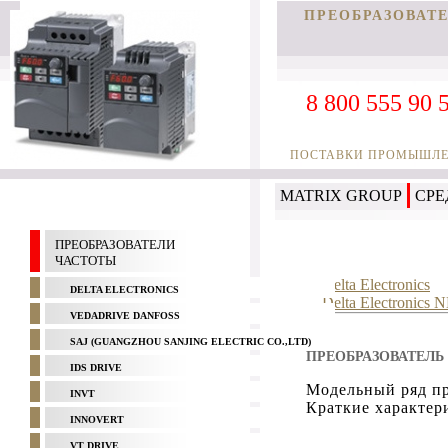
ПРЕОБРАЗОВАТЕ
8 800 555 90 
ПОСТАВКИ ПРОМЫШЛЕН
MATRIX GROUP
СРЕ
ПРЕОБРАЗОВАТЕЛИ
ЧАСТОТЫ
Delta Electronics
DELTA ELECTRONICS
Delta Electronics
VEDADRIVE DANFOSS
SAJ (GUANGZHOU SANJING ELECTRIC CO.,LTD)
ПРЕОБРАЗОВАТЕЛЬ
IDS DRIVE
Модельный ряд пре
INVT
Краткие характер
INNOVERT
VT DRIVE