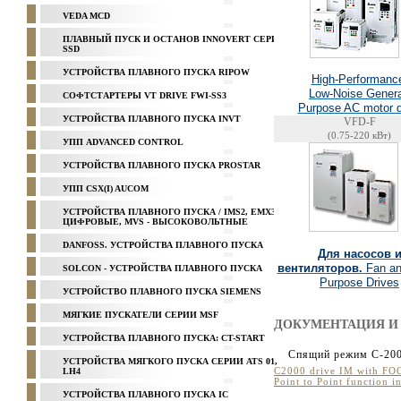
VEDA MCD
ПЛАВНЫЙ ПУСК И ОСТАНОВ INNOVERT СЕРИЯ
SSD
УСТРОЙСТВА ПЛАВНОГО ПУСКА RIPOW
High-Performanc
Low-Noise Genera
СОФТСТАРТЕРЫ VT DRIVE FWI-SS3
Purpose AC motor d
УСТРОЙСТВА ПЛАВНОГО ПУСКА INVT
VFD-F
(0.75-220 кВт)
УПП ADVANCED CONTROL
УСТРОЙСТВА ПЛАВНОГО ПУСКА PROSTAR
УПП CSX(I) AUCOM
УСТРОЙСТВА ПЛАВНОГО ПУСКА / IMS2, EMX3 -
ЦИФРОВЫЕ, MVS - ВЫСОКОВОЛЬТНЫЕ
DANFOSS. УСТРОЙСТВА ПЛАВНОГО ПУСКА
Для насосов 
вентиляторов.
Fan a
SOLCON - УСТРОЙСТВА ПЛАВНОГО ПУСКА
Purpose Drives
УСТРОЙСТВО ПЛАВНОГО ПУСКА SIEMENS
МЯГКИЕ ПУСКАТЕЛИ СЕРИИ MSF
ДОКУМЕНТАЦИЯ И
УСТРОЙСТВА ПЛАВНОГО ПУСКА: CT-START
Спящий режим С-20
УСТРОЙСТВА МЯГКОГО ПУСКА СЕРИИ ATS 01,
C2000 drive IM with FO
LH4
Point to Point function 
УСТРОЙСТВА ПЛАВНОГО ПУСКА IC