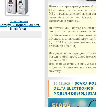
Номенклатура серводвигателей Delta
Electronics пополнилась новой серией
MSL, предназначенной для простых
задач управления положением,
скоростью и усилием.
Компактная
ногофункциональная.
SVC
Двигатели MSL имеют специальную
Micro Drives
конструкцию ротора с утопленными
постоянными магнитами, которая
обеспечивает высокий крутящий момент
(до 1243 Нм при ном. мощности
двигателя 120 кВт).
Для управления серводвигателями MSL
используются преобразователи частоты
серии C2000.
При этом доступны режимы работы по
скорости, положению и крутящему
моменту.
-
SCARA-РОБОТ
20.03.2020
DELTA ELECTRONICS
МОДЕЛИ DRS60L6SSADN003