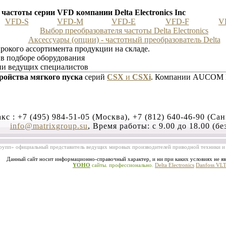
частоты серии VFD компании Delta Electronics Inc
VFD-S
VFD-M
VFD-E
VFD-F
V
Выбор преобразователя частоты Delta Electronics
Аксессуары (опции) - частотный преобразователь Delta
окого ассортимента продукции на складе.
в подборе оборудования
ии ведущих специалистов
ройства мягкого пуска
серий
CSX
и
CSXi
. Компании AUCOM
кс :
+7 (495) 984-51-05 (Москва), +7 (812) 640-46-90 (Са
info@matrixgroup.su
, Время работы: с 9.00 до 18.00 (бе
упп» официальный представитель ведущих мировых производителей приводной техники и 
Данный сайт носит информационно-справочный характер, и ни при каких условиях не яв
YOHO
сайты. профессионально.
Delta Electronics
Danfoss VL