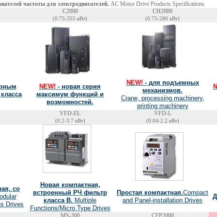
вателей частоты для электродвигателей.
AC Motor Drive Products Specifications
C2000
CH2000
(0.75-355 кВт)
(0.75-280 кВт)
NEW!
- для подъемных
орным
NEW!
- новая серия
механизмов.
 класса
максимум функций и
Crane, processing machinery,
возможностей.
printing machinery
VFD-EL
VFD-L
(0.2-3.7 кВт)
(0.04-2.2 кВт)
Новая компактная,
ая, со
встроенный РЧ фильтр
Простая компактная.
Compact
odular
Д
класса B.
Multiple
and Panel-installation Drives
ns Drives
Functions/Micro Type Drives
MS-300
CFP2000