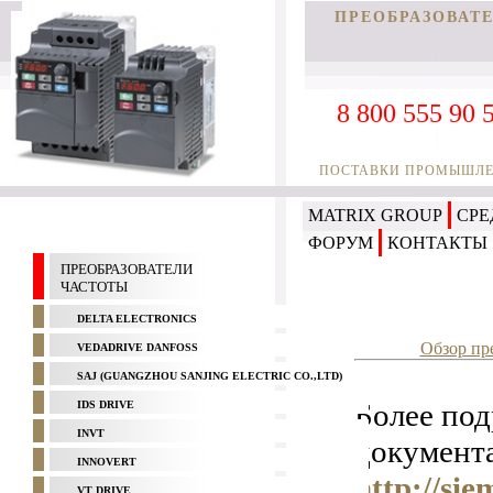
ПРЕОБРАЗОВАТ
8 800 555 90 
ПОСТАВКИ ПРОМЫШЛЕН
MATRIX GROUP
СРЕ
ФОРУМ
КОНТАКТЫ
ПРЕОБРАЗОВАТЕЛИ
ЧАСТОТЫ
DELTA ELECTRONICS
Обзор пр
VEDADRIVE DANFOSS
SAJ (GUANGZHOU SANJING ELECTRIC CO.,LTD)
Более по
IDS DRIVE
INVT
документ
INNOVERT
http://si
VT DRIVE