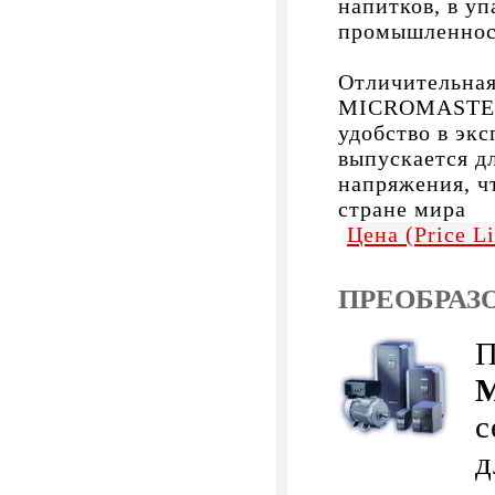
напитков, в у
промышленнос
Отличительная
MICROMASTER 
удобство в эк
выпускается д
напряжения, ч
стране мира
Цена (Price L
ПРЕОБРАЗ
П
с
д