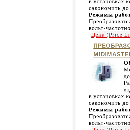
в установках 
сэкономить до
Режимы рабо
Преобразоват
вольт-частотн
Цена (Price L
ПРЕОБРАЗ
MIDIMASTE
О
Мо
до
Ра
во
в установках 
сэкономить до
Режимы рабо
Преобразоват
вольт-частотн
Цена (Price L