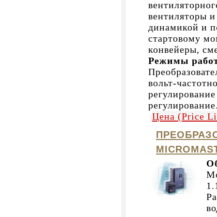
вентиляторног
вентиляторы и 
динамикой и 
стартовому мо
конвейеры, сме
Режимы рабо
Преобразоват
вольт-частотн
регулирование
регулирование
Цена (Price L
ПРЕОБРАЗ
MICROMAS
О
Мо
1.
Ра
во