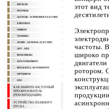
этот вид 
HITACHI
HYUNDAI
десятилет
ALTIVAR - SCHNEIDER ELECTRIC
EMOTRON
Электропр
OMRON
TOSHIBA
электродв
AV300I - GENERAL ELECTRIC
частоты. 
AVУ - SIEI
широко п
ROSENBERG
двигатели
SEW EURODRIVE
ROCKWELL AUTOMATION
ротором. 
OPTIDRIVE
конструкц
ONI
эксплуата
КАК ВЫБРАТЬ ЧАСТОТНЫЙ
ПРЕОБРАЗОВАТЕЛЬ
продукции
(РЕКОМЕНДАЦИИ)
асинхронн
УСТРОЙСТВА ПЛАВНОГО
ПУСКА