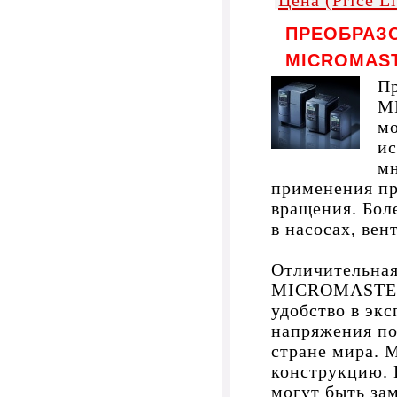
Цена (Price L
ПРЕОБРАЗ
MICROMAST
Пр
M
мо
ис
мн
применения пр
вращения. Бол
в насосах, вен
Отличительная
MICROMASTER 
удобство в эк
напряжения по
стране мира.
конструкцию. 
могут быть за