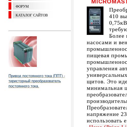
MICROMAST
ФОРУМ
Преоб
КАТАЛОГ САЙТОВ
410 вы
0,75кВ
требу
Более 
насосами и ве
промышленност
пищевая промы
промышленност
управления ав
универсальны
Привод постоянного тока (ППТ) -
щитов. Это иде
тиристорный преобразователь
постоянного тока.
минимальная ц
преобразоват
производитель
Преобразовате
напряжение 230
использовать е