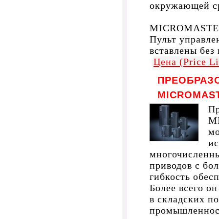
окружающей с
MICROMASTER 
Пульт управле
вставлены без
Цена (Price L
ПРЕОБРАЗ
MICROMAST
Пр
M
мо
ис
многочисленны
приводов с бо
гибкость обес
Более всего он
в складских п
промышленност