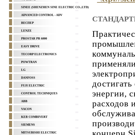
SINEE (SHENZHEN SINE ELECTRIC CO.,LTD)
ADVANCED CONTROL - ADV
СТАНДАРТ
ВЕСПЕР
LENZE
Практичес
PROSTAR PR 6000
промышлен
EASY DRIVE
коммуналь
TECORP ELECTRONICS
применяли
POWTRAN
LG
электропр
DANFOSS
достигать
FUJI ELECTRIC
энергии, 
CONTROL TECHNIQUES
расходов и
ABB
VACON
обслужив
KEB COMBIVERT
производи
SIEMENS
концерн S
MITSUBISHI ELECTRIC