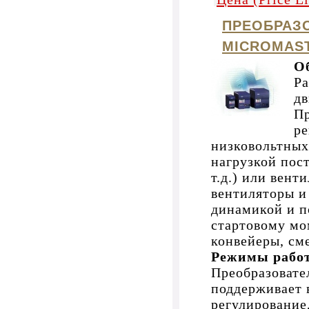
ПРЕОБРАЗ
MICROMAS
О
Ра
дв
Пр
ре
низковольтных
нагрузкой пос
т.д.) или вент
вентиляторы и 
динамикой и 
стартовому мо
конвейеры, сме
Режимы рабо
Преобразоват
поддерживает 
регулирование