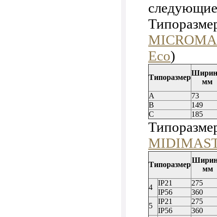
следующие
Типоразмер
MICROMAS
Eco
)
Ширин
Типоразмер
мм
A
73
В
149
С
185
Типоразмеры
MIDIMASTE
Ширин
Типоразмер
мм
IP21
275
4
IP56
360
IP21
275
5
IP56
360