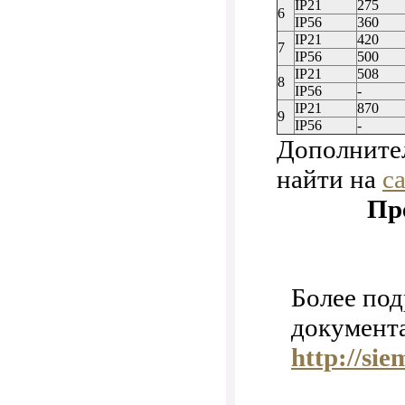
IP21
275
6
IP56
360
IP21
420
7
IP56
500
IP21
508
8
IP56
-
IP21
870
9
IP56
-
Дополните
найти на
с
Пр
Более по
документ
http://si