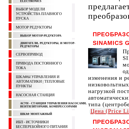
ELECTRONICS
предлагает
ВЫБОР МОДЕЛИ
преобраз
УСТРОЙСТВА ПЛАВНОГО
ПУСКА
МОТОР РЕДУКТОРЫ
ПРЕОБРАЗ
ВЫБОР МОТОР-РЕДУКТОРА
SINAMICS G
ДВИГАТЕЛИ, РЕДУКТОРЫ, И МОТОР-
РЕДУКТОРЫ
Пр
СЕРВОПРИВОД
SI
ПРИВОДА ПОСТОЯННОГО
мо
ТОКА
од
ШКАФЫ УПРАВЛЕНИЯ И
изменения и р
АВТОМАТИКИ | ТЕПЛОВЫЕ
низковольтных
ПУНКТЫ
нагрузкой пос
НАСОСНАЯ СТАНЦИЯ
автоматических
типа (центробе
АСУН - СТАНЦИЯ УПРАВЛЕНИЯ НАСОСАМИ,
ВЕНТИЛЯТОРАМИ, КОМПРЕССОРАМИ
Цена (Price L
ШКАФ МОНТАЖНЫЙ
ПРЕОБРАЗ
ИБП - ИСТОЧНИКИ
БЕСПЕРЕБОЙНОГО ПИТАНИЯ