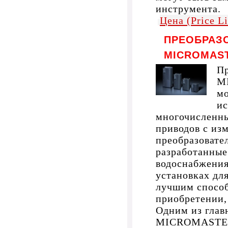
инструмента.
Цена (Price L
ПРЕОБРАЗ
MICROMAST
Пр
M
мо
ис
многочисленны
приводов с из
преобразоват
разработанные
водоснабжения
установках дл
лучшим способ
приобретении,
Одним из глав
MICROMASTER 