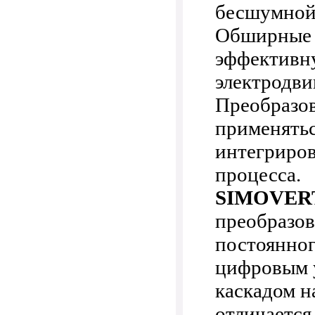
бесшумной 
Обширные 
эффективну
электродви
Преобразо
применятьс
интегриров
процесса.
SIMOVER
преобразов
постоянног
цифровым 
каскадом н
отличаетс