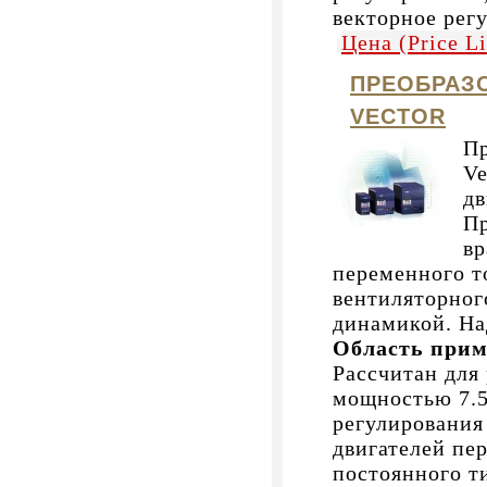
векторное рег
Цена (Price L
ПРЕОБРАЗ
VECTOR
П
Ve
дв
Пр
вр
переменного т
вентиляторног
динамикой. На
Область при
Рассчитан для
мощностью 7.5
регулирования
двигателей пе
постоянного ти