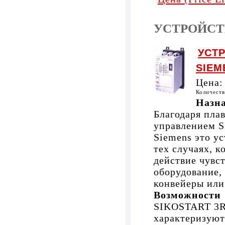
УСТРОЙСТ
УСТ
SIEM
Цена
Количест
Назн
Благодаря пла
управлением 
Siemens это у
тех случаях, к
действие чувс
оборудование,
конвейеры или
Возможности
SIKOSTART 3R
характеризуют