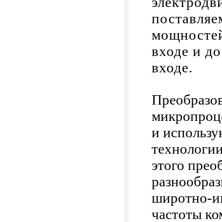
электродв
поставляе
мощностей
входе и д
входе.
Преобразо
микропроц
и использу
технологии
этого прео
разнообра
широтно-и
частоты ко