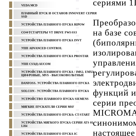
сериями 1L
VEDA MCD
ПЛАВНЫЙ ПУСК И ОСТАНОВ INNOVERT СЕРИЯ
SSD
Преобразо
УСТРОЙСТВА ПЛАВНОГО ПУСКА RIPOW
на базе с
СОФТСТАРТЕРЫ VT DRIVE FWI-SS3
(биполярн
УСТРОЙСТВА ПЛАВНОГО ПУСКА INVT
УПП ADVANCED CONTROL
изолирова
УСТРОЙСТВА ПЛАВНОГО ПУСКА PROSTAR
управлени
УПП CSX(I) AUCOM
регулиров
УСТРОЙСТВА ПЛАВНОГО ПУСКА / IMS2, EMX3 -
ЦИФРОВЫЕ, MVS - ВЫСОКОВОЛЬТНЫЕ
электродв
DANFOSS. УСТРОЙСТВА ПЛАВНОГО ПУСКА
функций и
SOLCON - УСТРОЙСТВА ПЛАВНОГО ПУСКА
УСТРОЙСТВО ПЛАВНОГО ПУСКА SIEMENS
серии пре
МЯГКИЕ ПУСКАТЕЛИ СЕРИИ MSF
MICROMAS
УСТРОЙСТВА ПЛАВНОГО ПУСКА: CT-START
синонимом
УСТРОЙСТВА МЯГКОГО ПУСКА СЕРИИ ATS 01,
LH4
настоящее
УСТРОЙСТВА ПЛАВНОГО ПУСКА IC