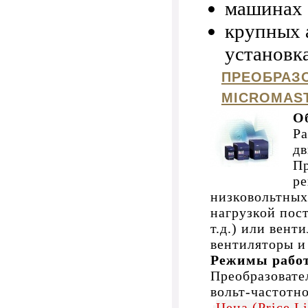
машинах 
крупных 
установка
ПРЕОБРАЗ
MICROMAST
О
Ра
дв
Пр
ре
низковольтных
нагрузкой пос
т.д.) или вент
вентиляторы и 
Режимы рабо
Преобразоват
вольт-частотн
Цена (Price L