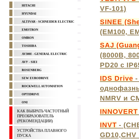
HITACHI
VF-101)
HYUNDAI
SINEE (She
ALTIVAR - SCHNEIDER ELECTRIC
EMOTRON
(EM100, E
OMRON
SAJ (Guang
TOSHIBA
(8000B, 8
AV300I - GENERAL ELECTRIC
AVУ - SIEI
PD20 с IP6
ROSENBERG
IDS Drive
-
SEW EURODRIVE
ROCKWELL AUTOMATION
однофазны
OPTIDRIVE
NMRV и C
ONI
INNOVERT
КАК ВЫБРАТЬ ЧАСТОТНЫЙ
ПРЕОБРАЗОВАТЕЛЬ
(РЕКОМЕНДАЦИИ)
INVT
- (CH
УСТРОЙСТВА ПЛАВНОГО
GD10,CHV 
ПУСКА