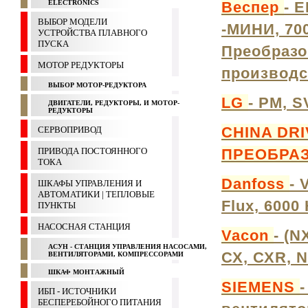
ELECTRONICS
Веспер
- E
ВЫБОР МОДЕЛИ
-МИНИ, 700
УСТРОЙСТВА ПЛАВНОГО
ПУСКА
Преобразо
МОТОР РЕДУКТОРЫ
производс
ВЫБОР МОТОР-РЕДУКТОРА
LG
- PM, SV
ДВИГАТЕЛИ, РЕДУКТОРЫ, И МОТОР-
РЕДУКТОРЫ
CHINA DRI
СЕРВОПРИВОД
ПРИВОДА ПОСТОЯННОГО
ПРЕОБРА
ТОКА
Danfoss
- 
ШКАФЫ УПРАВЛЕНИЯ И
АВТОМАТИКИ | ТЕПЛОВЫЕ
Flux, 6000
ПУНКТЫ
НАСОСНАЯ СТАНЦИЯ
Vacon
- (N
АСУН - СТАНЦИЯ УПРАВЛЕНИЯ НАСОСАМИ,
СХ, СХR, N
ВЕНТИЛЯТОРАМИ, КОМПРЕССОРАМИ
ШКАФ МОНТАЖНЫЙ
SIEMENS
-
ИБП - ИСТОЧНИКИ
БЕСПЕРЕБОЙНОГО ПИТАНИЯ