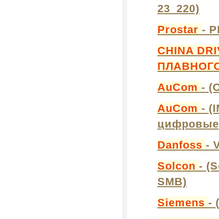
23_220)
Prostar
- 
CHINA DR
ПЛАВНОГО
AuCom
- (
AuCom
- (
цифровые,
Danfoss
- 
Solcon
- (
SMB)
Siemens
-