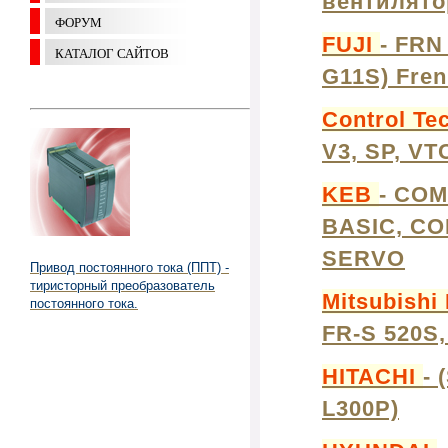
вентилято
ФОРУМ
FUJI
- FRN
КАТАЛОГ САЙТОВ
G11S) Fren
Control Te
V3, SP, VT
KEB
- COM
BASIC, CO
SERVO
Привод постоянного тока (ППТ) -
тиристорный преобразователь
Mitsubishi 
постоянного тока.
FR-S 520S,
HITACHI
- 
L300P)