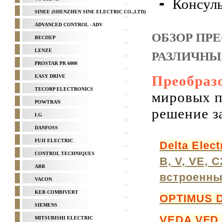
Консул
SINEE (SHENZHEN SINE ELECTRIC CO.,LTD)
ADVANCED CONTROL - ADV
ОБЗОР ПР
ВЕСПЕР
LENZE
РАЗЛИЧНЫ
PROSTAR PR 6000
Преобраз
EASY DRIVE
TECORP ELECTRONICS
мировых п
POWTRAN
решение з
LG
DANFOSS
FUJI ELECTRIC
Delta Elect
CONTROL TECHNIQUES
B, V, VE, 
ABB
встроенн
VACON
KEB COMBIVERT
OPTIMUS 
SIEMENS
VEDA VFD
MITSUBISHI ELECTRIC