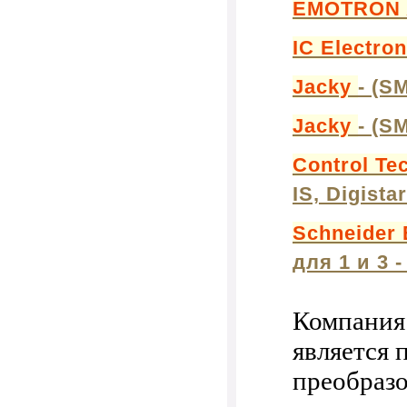
EMOTRON
IC Electro
Jacky
- (S
Jacky
- (S
Control Te
IS, Digista
Schneider 
для 1 и 3 
Компания
является
преобразо