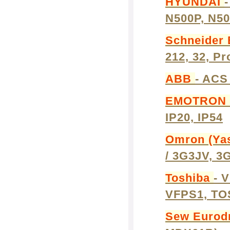
HYUNDAI
N500P, N50
Schneider 
212, 32, Pr
ABB
- ACS 
EMOTRON
IP20, IP54
Omron (Ya
/ 3G3JV, 3
Toshiba
- 
VFPS1, TO
Sew Eurod