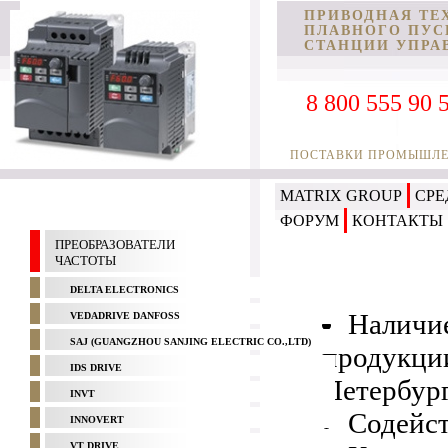
ПРИВОДНАЯ ТЕ
ПЛАВНОГО ПУС
СТАНЦИИ УПРА
8 800 555 90 
ПОСТАВКИ ПРОМЫШЛЕН
MATRIX GROUP
СРЕ
ФОРУМ
КОНТАКТЫ
ПРЕОБРАЗОВАТЕЛИ
ЧАСТОТЫ
DELTA ELECTRONICS
Наличи
VEDADRIVE DANFOSS
SAJ (GUANGZHOU SANJING ELECTRIC CO.,LTD)
продукции
IDS DRIVE
Петербур
INVT
Содейст
INNOVERT
VT DRIVE