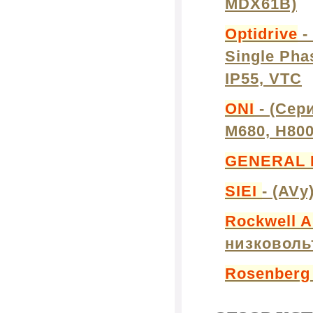
MDX61B)
Optidrive
-
Single Pha
IP55, VTC
ONI
- (Сери
M680, H800
GENERAL 
SIEI
- (AVу
Rockwell 
низковоль
Rosenber