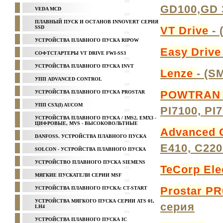
GD100,GD 
VEDA MCD
ПЛАВНЫЙ ПУСК И ОСТАНОВ INNOVERT СЕРИЯ
SSD
VT Drive
- 
УСТРОЙСТВА ПЛАВНОГО ПУСКА RIPOW
Easy Drive
СОФТСТАРТЕРЫ VT DRIVE FWI-SS3
УСТРОЙСТВА ПЛАВНОГО ПУСКА INVT
Lenze
- (S
УПП ADVANCED CONTROL
POWTRA
УСТРОЙСТВА ПЛАВНОГО ПУСКА PROSTAR
УПП CSX(I) AUCOM
PI7100, PI
УСТРОЙСТВА ПЛАВНОГО ПУСКА / IMS2, EMX3 -
ЦИФРОВЫЕ, MVS - ВЫСОКОВОЛЬТНЫЕ
Advanced C
DANFOSS. УСТРОЙСТВА ПЛАВНОГО ПУСКА
E410, C220
SOLCON - УСТРОЙСТВА ПЛАВНОГО ПУСКА
УСТРОЙСТВО ПЛАВНОГО ПУСКА SIEMENS
TeCorp Ele
МЯГКИЕ ПУСКАТЕЛИ СЕРИИ MSF
Prostar P
УСТРОЙСТВА ПЛАВНОГО ПУСКА: CT-START
УСТРОЙСТВА МЯГКОГО ПУСКА СЕРИИ ATS 01,
серия
LH4
УСТРОЙСТВА ПЛАВНОГО ПУСКА IC