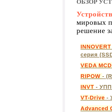
ОБЗОР УС
Устройств
мировых п
решение з
INNOVERT
серия (SS
VEDA MC
RIPOW
- (
INVT
- УПП
VT-Drive
- 
Advanced 