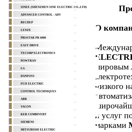
Пре
SINEE (SHENZHEN SINE ELECTRIC CO.,LTD)
ADVANCED CONTROL - ADV
ВЕСПЕР
О компа
LENZE
PROSTAR PR 6000
Междунар
EASY DRIVE
TECORP ELECTRONICS
ELECTR
POWTRAN
мировым 
LG
электроте
DANFOSS
низкого н
FUJI ELECTRIC
CONTROL TECHNIQUES
автоматиз
ABB
широчайш
VACON
и услуг п
KEB COMBIVERT
SIEMENS
марками
MITSUBISHI ELECTRIC