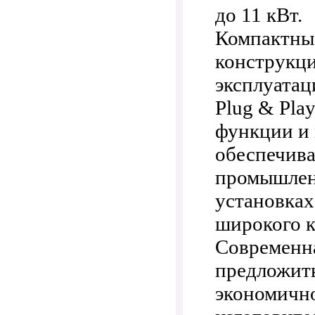
до 11 кВт.
Компактные
конструкци
эксплуатац
Plug & Pla
функции и
обеспечива
промышлен
установках
широкого к
Современна
предложить
экономично