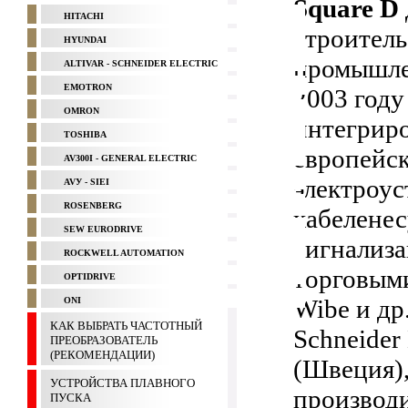
Square D
HITACHI
строитель
HYUNDAI
промышлен
ALTIVAR - SCHNEIDER ELECTRIC
EMOTRON
2003 году 
OMRON
интегрир
TOSHIBA
европейс
AV300I - GENERAL ELECTRIC
электроус
AVУ - SIEI
ROSENBERG
кабелене
SEW EURODRIVE
сигнализа
ROCKWELL AUTOMATION
торговыми
OPTIDRIVE
Wibe и др
ONI
КАК ВЫБРАТЬ ЧАСТОТНЫЙ
Schneider
ПРЕОБРАЗОВАТЕЛЬ
(РЕКОМЕНДАЦИИ)
(Швеция),
УСТРОЙСТВА ПЛАВНОГО
производ
ПУСКА