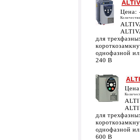
ALTI
Цена:
Количеств
ALTIV
ALTIVA
для трехфазны
короткозамкну
однофазной ил
240 В
ALT
Цена
Количес
ALTI
ALTI
для трехфазны
короткозамкну
однофазной ил
600 В