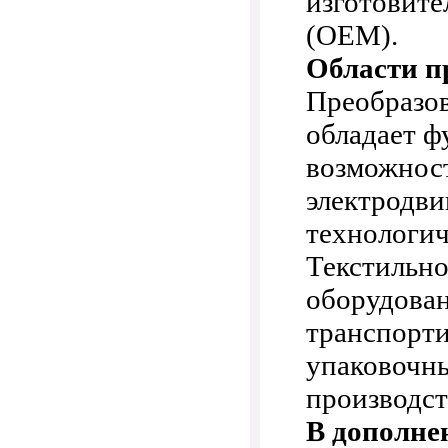
изготовите
(OEM).
Области п
Преобразов
обладает 
возможнос
электродви
технологич
Текстильн
оборудован
транспорти
упаковочны
производст
В дополне