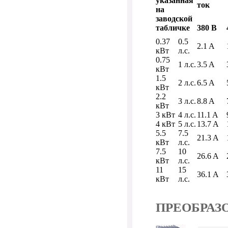
указанная
ток
на
заводской
табличке
380 В
0.37
0.5
2.1 A
кВт
л.с.
0.75
1 л.с.
3.5 A
кВт
1.5
2 л.с.
6.5 A
кВт
2.2
3 л.с.
8.8 A
кВт
3 кВт
4 л.с.
11.1 A
4 кВт
5 л.с.
13.7 A
5.5
7.5
21.3 A
кВт
л.с.
7.5
10
26.6 A
кВт
л.с.
11
15
36.1 A
кВт
л.с.
ПРЕОБРАЗ