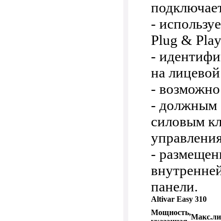
подключает
- использу
Plug & Play
- идентифи
на лицевой
- возможно
- должным
силовым к
управления
- размеще
внутренне
панели.
Altivar Easy 310
Мощность,
Макс.л