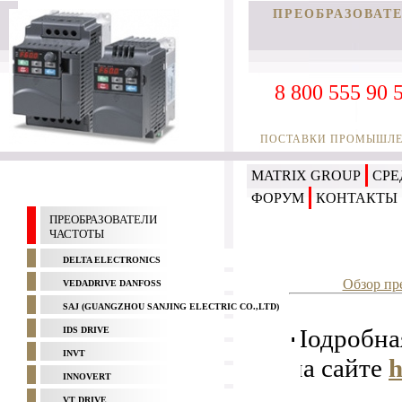
ПРЕОБРАЗОВАТЕ
8 800 555 90 
ПОСТАВКИ ПРОМЫШЛЕН
MATRIX GROUP
СРЕ
ФОРУМ
КОНТАКТЫ
ПРЕОБРАЗОВАТЕЛИ
ЧАСТОТЫ
DELTA ELECTRONICS
Обзор пр
VEDADRIVE DANFOSS
SAJ (GUANGZHOU SANJING ELECTRIC CO.,LTD)
Подробна
IDS DRIVE
INVT
на сайте
h
INNOVERT
VT DRIVE