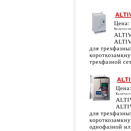
ALTI
Цена
Количест
ALTIV
ALTIV
для трехфазны
короткозамкну
трехфазной се
ALT
Цена
Количес
ALTI
ALTI
для трехфазны
короткозамкну
однофазной ил