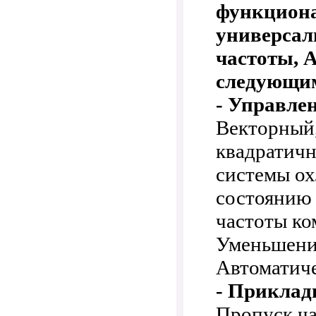
функцион
универсал
частоты, A
следующим
- Управле
Векторный,
квадратичн
системы ох
состоянию 
частоты ко
Уменьшение
Автоматич
- Приклад
Пропуск ча