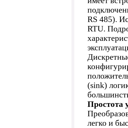
имеет встр
подключен
RS 485). И
RTU. Подр
характерис
эксплуатац
Дискретны
конфигурир
положитель
(sink) лог
большинст
Простота 
Преобразов
легко и бы