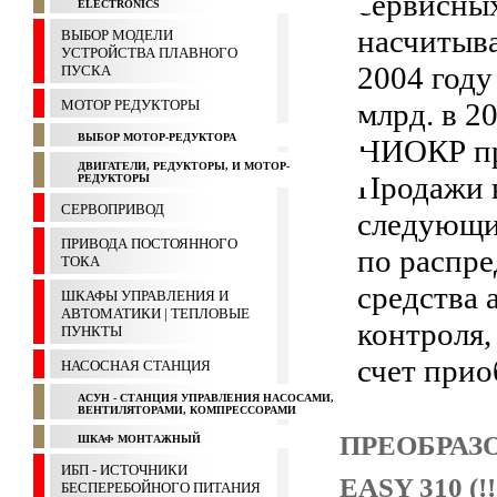
сервисны
ELECTRONICS
насчитыва
ВЫБОР МОДЕЛИ
УСТРОЙСТВА ПЛАВНОГО
2004 году
ПУСКА
МОТОР РЕДУКТОРЫ
млрд. в 2
ВЫБОР МОТОР-РЕДУКТОРА
НИОКР пр
ДВИГАТЕЛИ, РЕДУКТОРЫ, И МОТОР-
Продажи в
РЕДУКТОРЫ
СЕРВОПРИВОД
следующи
ПРИВОДА ПОСТОЯННОГО
по распре
ТОКА
средства
ШКАФЫ УПРАВЛЕНИЯ И
АВТОМАТИКИ | ТЕПЛОВЫЕ
контроля,
ПУНКТЫ
счет прио
НАСОСНАЯ СТАНЦИЯ
АСУН - СТАНЦИЯ УПРАВЛЕНИЯ НАСОСАМИ,
ВЕНТИЛЯТОРАМИ, КОМПРЕССОРАМИ
ПРЕОБРАЗ
ШКАФ МОНТАЖНЫЙ
ИБП - ИСТОЧНИКИ
EASY 310 (!
БЕСПЕРЕБОЙНОГО ПИТАНИЯ