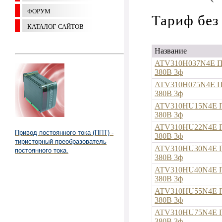
ФОРУМ
Тариф без
КАТАЛОГ САЙТОВ
Название
ATV310H037N4E Пр
380В 3ф
ATV310H075N4E Пр
380В 3ф
ATV310HU15N4E Пр
380В 3ф
ATV310HU22N4E Пр
Привод постоянного тока (ППТ) -
380В 3ф
тиристорный преобразователь
ATV310HU30N4E Пр
постоянного тока.
380В 3ф
ATV310HU40N4E Пр
380В 3ф
ATV310HU55N4E Пр
380В 3ф
ATV310HU75N4E Пр
380В 3ф