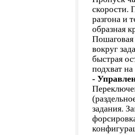
скорости. 
разгона и 
образная к
Пошаговая 
вокруг зад
быстрая ос
подхват на
- Управле
Переключе
(раздельно
задания. З
форсировка
конфигура