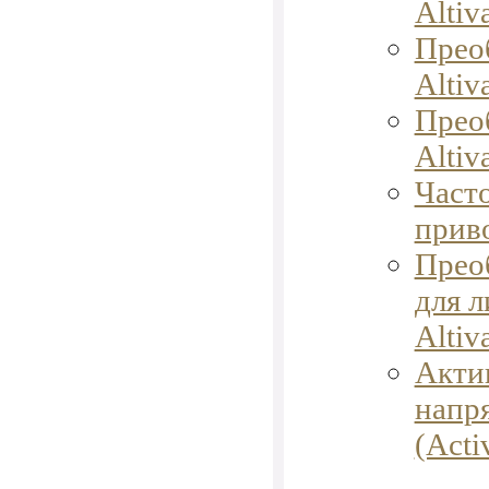
Altiv
Прео
Altiv
Прео
Altiv
Част
приво
Прео
для 
Altiva
Акти
напр
(Acti