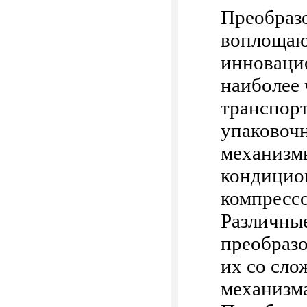
Преобразо
воплощаю
инноваци
наиболее
транспорт
упаковочн
механизмы
кондицион
компресс
Различны
преобразо
их со сл
механизм