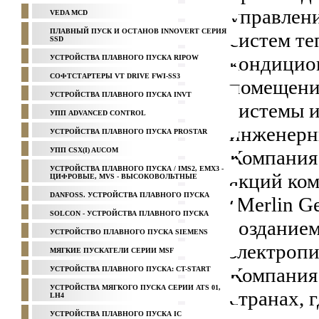
управлени
VEDA MCD
ПЛАВНЫЙ ПУСК И ОСТАНОВ INNOVERT СЕРИЯ
систем те
SSD
кондицион
УСТРОЙСТВА ПЛАВНОГО ПУСКА RIPOW
СОФТСТАРТЕРЫ VT DRIVE FWI-SS3
помещени
УСТРОЙСТВА ПЛАВНОГО ПУСКА INVT
системы 
УПП ADVANCED CONTROL
инженерн
УСТРОЙСТВА ПЛАВНОГО ПУСКА PROSTAR
УПП CSX(I) AUCOM
Компания 
УСТРОЙСТВА ПЛАВНОГО ПУСКА / IMS2, EMX3 -
акций ко
ЦИФРОВЫЕ, MVS - ВЫСОКОВОЛЬТНЫЕ
DANFOSS. УСТРОЙСТВА ПЛАВНОГО ПУСКА
(Merlin G
SOLCON - УСТРОЙСТВА ПЛАВНОГО ПУСКА
созданием
УСТРОЙСТВО ПЛАВНОГО ПУСКА SIEMENS
электропи
МЯГКИЕ ПУСКАТЕЛИ СЕРИИ MSF
Компания 
УСТРОЙСТВА ПЛАВНОГО ПУСКА: CT-START
УСТРОЙСТВА МЯГКОГО ПУСКА СЕРИИ ATS 01,
странах, 
LH4
УСТРОЙСТВА ПЛАВНОГО ПУСКА IC