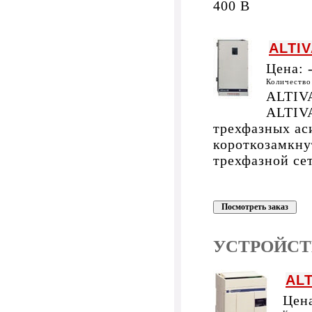
400 В
ALTIV
Цена:
Количеств
ALTIVA
ALTIVA
трехфазных ас
короткозамкну
трехфазной се
УСТРОЙСТ
ALT
Цен