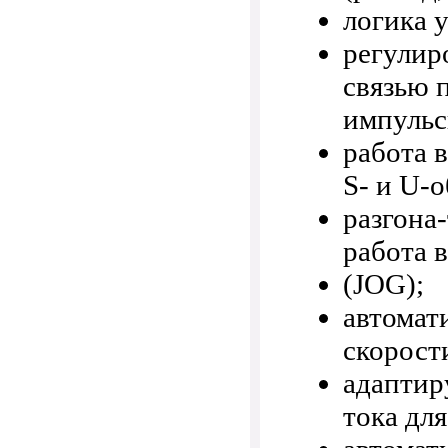
логика 
регулир
связью 
импульс
работа 
S- и U-
разгона
работа 
(JOG);
автомат
скорости
адаптир
тока дл