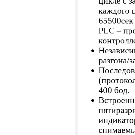
цикле с 
каждого ш
65500сек
PLC – пр
контролл
Независи
разгона/з
Последов
(протоко
400 бод.
Встроенн
пятиразр
индикато
снимаемы