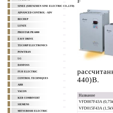
F
SINEE (SHENZHEN SINE ELECTRIC CO.,LTD)
ADVANCED CONTROL - ADV
ВЕСПЕР
LENZE
PROSTAR PR 6000
EASY DRIVE
TECORP ELECTRONICS
POWTRAN
LG
DANFOSS
рассчитан
FUJI ELECTRIC
440)В.
CONTROL TECHNIQUES
ABB
VACON
Название
KEB COMBIVERT
VFD007F43A (0,75
SIEMENS
VFD015F43A (1,5k
MITSUBISHI ELECTRIC