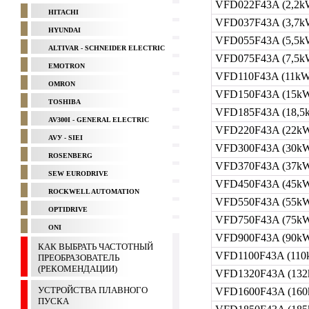
VFD022F43A (2,2k
HITACHI
VFD037F43A (3,7k
HYUNDAI
VFD055F43A (5,5k
ALTIVAR - SCHNEIDER ELECTRIC
VFD075F43A (7,5k
EMOTRON
VFD110F43A (11kW
OMRON
VFD150F43A (15kW
TOSHIBA
VFD185F43A (18,5
AV300I - GENERAL ELECTRIC
VFD220F43A (22kW
AVУ - SIEI
VFD300F43A (30kW
ROSENBERG
VFD370F43A (37kW
SEW EURODRIVE
VFD450F43A (45kW
ROCKWELL AUTOMATION
VFD550F43A (55kW
OPTIDRIVE
VFD750F43A (75kW
ONI
VFD900F43A (90kW
КАК ВЫБРАТЬ ЧАСТОТНЫЙ
VFD1100F43A (110
ПРЕОБРАЗОВАТЕЛЬ
(РЕКОМЕНДАЦИИ)
VFD1320F43A (132
УСТРОЙСТВА ПЛАВНОГО
VFD1600F43A (160
ПУСКА