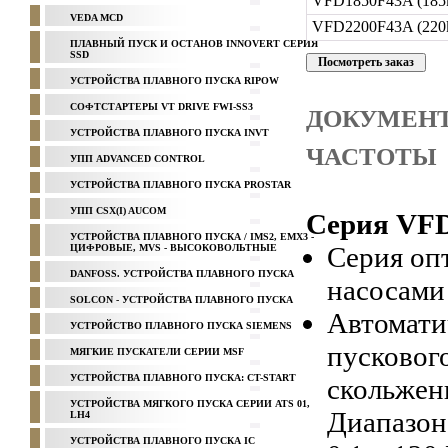
VFD1850F43A (185
VEDA MCD
VFD2200F43A (220
ПЛАВНЫЙ ПУСК И ОСТАНОВ INNOVERT СЕРИЯ
SSD
УСТРОЙСТВА ПЛАВНОГО ПУСКА RIPOW
СОФТСТАРТЕРЫ VT DRIVE FWI-SS3
ДОКУМЕНТ
УСТРОЙСТВА ПЛАВНОГО ПУСКА INVT
ЧАСТОТЫ
УПП ADVANCED CONTROL
УСТРОЙСТВА ПЛАВНОГО ПУСКА PROSTAR
УПП CSX(I) AUCOM
Серия VFD
УСТРОЙСТВА ПЛАВНОГО ПУСКА / IMS2, EMX3 -
Серия оп
ЦИФРОВЫЕ, MVS - ВЫСОКОВОЛЬТНЫЕ
DANFOSS. УСТРОЙСТВА ПЛАВНОГО ПУСКА
насосами
SOLCON - УСТРОЙСТВА ПЛАВНОГО ПУСКА
Автомати
УСТРОЙСТВО ПЛАВНОГО ПУСКА SIEMENS
пусковог
МЯГКИЕ ПУСКАТЕЛИ СЕРИИ MSF
УСТРОЙСТВА ПЛАВНОГО ПУСКА: CT-START
скольжени
УСТРОЙСТВА МЯГКОГО ПУСКА СЕРИИ ATS 01,
Диапазон
LH4
УСТРОЙСТВА ПЛАВНОГО ПУСКА IC