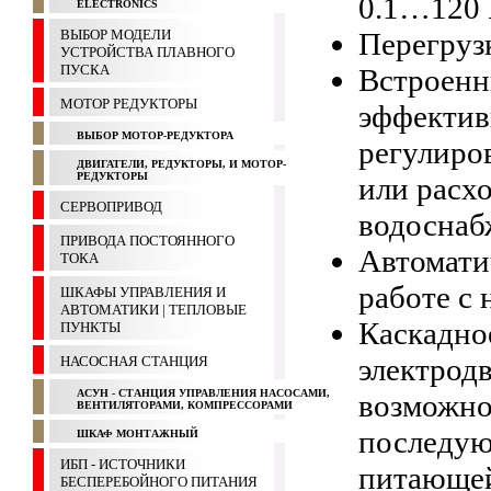
0.1…120 
ELECTRONICS
ВЫБОР МОДЕЛИ
Перегрузк
УСТРОЙСТВА ПЛАВНОГО
ПУСКА
Встроенн
МОТОР РЕДУКТОРЫ
эффектив
ВЫБОР МОТОР-РЕДУКТОРА
регулиро
ДВИГАТЕЛИ, РЕДУКТОРЫ, И МОТОР-
РЕДУКТОРЫ
или расхо
СЕРВОПРИВОД
водоснаб
ПРИВОДА ПОСТОЯННОГО
Автомати
ТОКА
работе с 
ШКАФЫ УПРАВЛЕНИЯ И
АВТОМАТИКИ | ТЕПЛОВЫЕ
Каскадно
ПУНКТЫ
электродв
НАСОСНАЯ СТАНЦИЯ
АСУН - СТАНЦИЯ УПРАВЛЕНИЯ НАСОСАМИ,
возможно
ВЕНТИЛЯТОРАМИ, КОМПРЕССОРАМИ
последую
ШКАФ МОНТАЖНЫЙ
ИБП - ИСТОЧНИКИ
питающей
БЕСПЕРЕБОЙНОГО ПИТАНИЯ