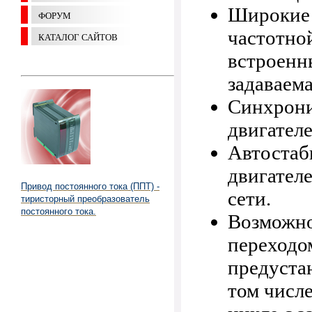
Широкие 
ФОРУМ
частотно
КАТАЛОГ САЙТОВ
встроенн
задаваема
Синхрони
двигателе
Автостаб
двигател
Привод постоянного тока (ППТ) -
сети.
тиристорный преобразователь
постоянного тока.
Возможно
переходом
предуста
том числ