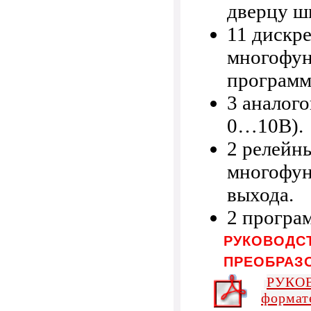
дверцу ш
11 дискре
многофу
программ
3 аналог
0…10В).
2 релейн
многофу
выхода.
2 програ
РУКОВОДСТ
ПРЕОБРАЗО
РУКОВ
формат