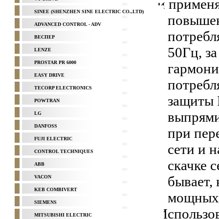
и применя
SINEE (SHENZHEN SINE ELECTRIC CO.,LTD)
повышен
ADVANCED CONTROL - ADV
потребл
ВЕСПЕР
50Гц, з
LENZE
PROSTAR PR 6000
гармоник
EASY DRIVE
потребл
TECORP ELECTRONICS
защиты 
POWTRAN
выпрямит
LG
DANFOSS
при пер
FUJI ELECTRIC
сети и 
CONTROL TECHNIQUES
скачке 
ABB
бывает,
VACON
KEB COMBIVERT
мощных 
SIEMENS
Использов
MITSUBISHI ELECTRIC