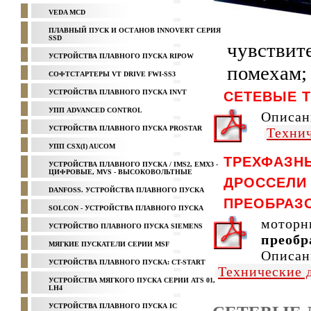
VEDA MCD
ПЛАВНЫЙ ПУСК И ОСТАНОВ INNOVERT СЕРИЯ
SSD
чувствит
УСТРОЙСТВА ПЛАВНОГО ПУСКА RIPOW
помехам;
СОФТСТАРТЕРЫ VT DRIVE FWI-SS3
УСТРОЙСТВА ПЛАВНОГО ПУСКА INVT
CЕТEВЫЕ 
УПП ADVANCED CONTROL
Описан
УСТРОЙСТВА ПЛАВНОГО ПУСКА PROSTAR
Техни
УПП CSX(I) AUCOM
ТРЕХФАЗН
УСТРОЙСТВА ПЛАВНОГО ПУСКА / IMS2, EMX3 -
ЦИФРОВЫЕ, MVS - ВЫСОКОВОЛЬТНЫЕ
ДРОССЕЛИ 
DANFOSS. УСТРОЙСТВА ПЛАВНОГО ПУСКА
ПРЕОБРАЗ
SOLCON - УСТРОЙСТВА ПЛАВНОГО ПУСКА
моторн
УСТРОЙСТВО ПЛАВНОГО ПУСКА SIEMENS
преобр
МЯГКИЕ ПУСКАТЕЛИ СЕРИИ MSF
Описан
УСТРОЙСТВА ПЛАВНОГО ПУСКА: CT-START
Технические 
УСТРОЙСТВА МЯГКОГО ПУСКА СЕРИИ ATS 01,
LH4
УСТРОЙСТВА ПЛАВНОГО ПУСКА IC