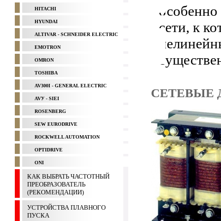
особенно 
HITACHI
HYUNDAI
сети, к к
ALTIVAR - SCHNEIDER ELECTRIC
нелинейн
EMOTRON
существе
OMRON
TOSHIBA
AV300I - GENERAL ELECTRIC
СЕТЕВЫЕ 
AVУ - SIEI
ROSENBERG
SEW EURODRIVE
ROCKWELL AUTOMATION
OPTIDRIVE
ONI
КАК ВЫБРАТЬ ЧАСТОТНЫЙ
ПРЕОБРАЗОВАТЕЛЬ
(РЕКОМЕНДАЦИИ)
УСТРОЙСТВА ПЛАВНОГО
ПУСКА