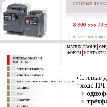
СЕТЕВЫЕ ДРОС
8 800 555 90 
ПОСТАВКИ ПРОМЫШЛЕН
MATRIX GROUP
СРЕ
ФОРУМ
КОНТАКТЫ
ПРЕОБРАЗОВАТЕЛИ
ЧАСТОТЫ
DELTA ELECTRONICS
Сетевые д
VEDADRIVE DANFOSS
SAJ (GUANGZHOU SANJING ELECTRIC CO.,LTD)
входе ПЧ 
IDS DRIVE
одноф
INVT
трёхф
INNOVERT
VT DRIVE