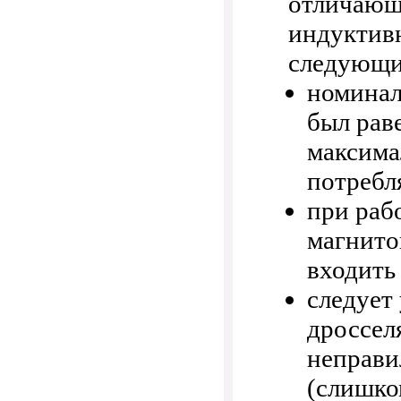
отличающ
индуктивн
следующи
номинал
был рав
максима
потребл
при раб
магнито
входить
следует
дроссел
неправи
(слишко