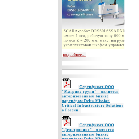
SCARA-робот DRS60L6SSADN003
имеет 4 оси, рабочую зону 600 мм, ход
по оси Z = 200 мм, макс. нагрузка 6кг и
укомплектован шкафом управления.
подробнее...
Сертификат ООО
"Матрикс групп" - является
авторизованным бизнес
партнёром Delta Mission
Critical Infrastructure Solutions
в России.
Сертификат ООО
"Дельтроникс" - является
авторизованным бизнес