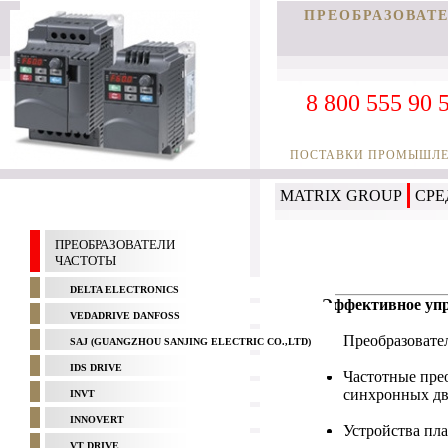
ПРЕОБРАЗОВАТ
8 800 555 90 
ПОСТАВКИ ПРОМЫШЛЕН
MATRIX GROUP
СРЕ
ПРЕОБРАЗОВАТЕЛИ
ЧАСТОТЫ
DELTA ELECTRONICS
Эффективное упр
VEDADRIVE DANFOSS
Преобразовате
SAJ (GUANGZHOU SANJING ELECTRIC CO.,LTD)
IDS DRIVE
Частотные пре
синхронных дв
INVT
INNOVERT
Устройства пла
VT DRIVE