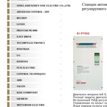
Станции автом
SINEE (SHENZHEN SINE ELECTRIC CO.,LTD)
регулируемого
ADVANCED CONTROL - ADV
ВЕСПЕР
LENZE
PROSTAR PR 6000
EI-P7002
EASY DRIVE
TECORP ELECTRONICS
POWTRAN
LG
DANFOSS
FUJI ELECTRIC
CONTROL TECHNIQUES
ABB
VACON
KEB COMBIVERT
Диапазон мощностей 0,7
Полная защита двигате
SIEMENS
Встроенный ПИД-регул
Управление по вольт-ч
MITSUBISHI ELECTRIC
Язык команд пульта уп