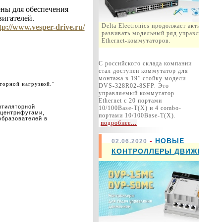
ны для обеспечения
игателей.
Delta Electronics продолжает активно
tp://www.vesper-drive.ru/
развивать модельный ряд управляемых
Ethernet-коммутаторов.
С российского склада компании
стал доступен коммутатор для
монтажа в 19” стойку модели
торной нагрузкой."
DVS-328R02-8SFP. Это
управляемый коммутатор
Ethernet с 20 портами
нтиляторной
10/100Base-T(X) и 4 combo-
 центрифугами,
портами 10/100Base-T(X).
образователей в
подробнее...
-
НОВЫЕ
02.06.2020
КОНТРОЛЛЕРЫ ДВИЖЕНИЯ