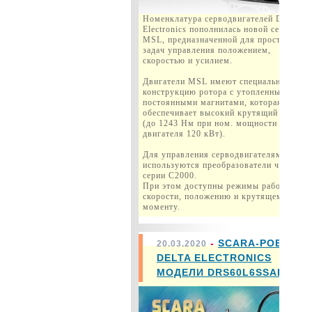
Номенклатура серводвигателей Delta
Electronics пополнилась новой серией
MSL, предназначенной для простых
задач управления положением,
скоростью и усилием.
Двигатели MSL имеют специальную
конструкцию ротора с утопленными
постоянными магнитами, которая
обеспечивает высокий крутящий момент
(до 1243 Нм при ном. мощности
двигателя 120 кВт).
Для управления серводвигателями MSL
используются преобразователи частоты
серии C2000.
При этом доступны режимы работы по
скорости, положению и крутящему
моменту.
-
SCARA-РОБОТ
20.03.2020
DELTA ELECTRONICS
МОДЕЛИ DRS60L6SSADN003