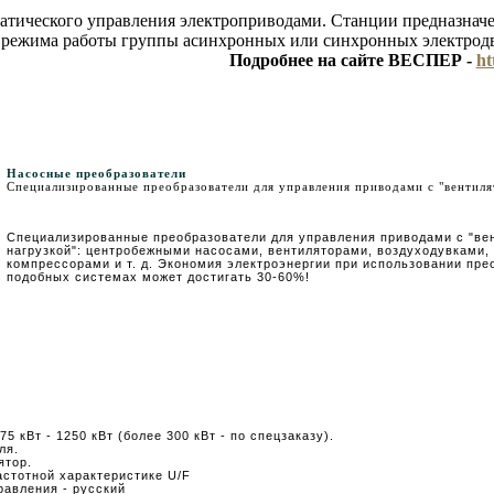
атического управления электроприводами. Станции предназначе
 режима работы группы асинхронных или синхронных электродв
Подробнее на сайте ВЕСПЕР -
ht
Насосные преобразователи
Специализированные преобразователи для управления приводами с "вентиля
Специализированные преобразователи для управления приводами с "ве
нагрузкой": центробежными насосами, вентиляторами, воздуходувками,
компрессорами и т. д. Экономия электроэнергии при использовании пре
подобных системах может достигать 30-60%!
5 кВт - 1250 кВт (более 300 кВт - по спецзаказу).
ля.
ятор.
астотной характеристике U/F
равления - русский