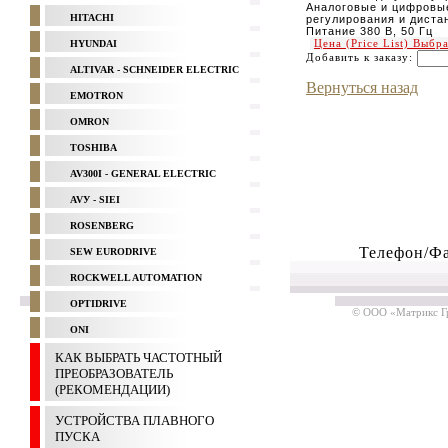
Аналоговые и цифровы
HITACHI
регулирования и диста
Питание 380 В, 50 Гц
Цена (Price List) Выбр
HYUNDAI
Добавить к заказу:
ALTIVAR - SCHNEIDER ELECTRIC
Вернуться назад
EMOTRON
OMRON
TOSHIBA
AV300I - GENERAL ELECTRIC
AVУ - SIEI
ROSENBERG
Телефон/Фа
SEW EURODRIVE
ROCKWELL AUTOMATION
OPTIDRIVE
© ООО «Матрикс Гр
ONI
КАК ВЫБРАТЬ ЧАСТОТНЫЙ
ПРЕОБРАЗОВАТЕЛЬ
(РЕКОМЕНДАЦИИ)
УСТРОЙСТВА ПЛАВНОГО
ПУСКА