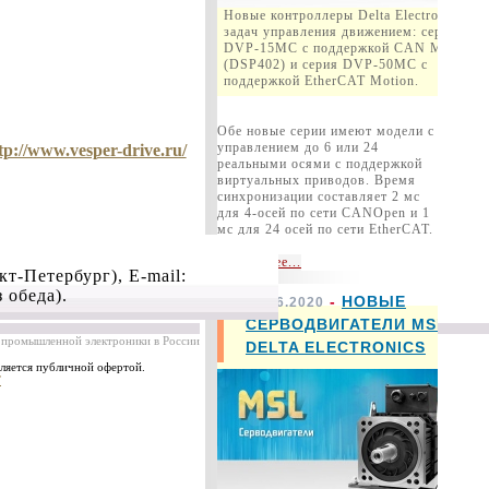
Новые контроллеры Delta Electronics дл
задач управления движением: серия
DVP-15MC с поддержкой CAN Motion
(DSP402) и серия DVP-50MC c
поддержкой EtherCAT Motion.
Обе новые серии имеют модели с
управлением до 6 или 24
tp://www.vesper-drive.ru/
реальными осями с поддержкой
виртуальных приводов. Время
синхронизации составляет 2 мс
для 4-осей по сети CANOpen и 1
мс для 24 осей по сети EtherCAT.
подробнее...
нкт-Петербург)
, E-mail:
з обеда).
-
НОВЫЕ
01.06.2020
СЕРВОДВИГАТЕЛИ MSL
промышленной электроники в России, 2004-2023
DELTA ELECTRONICS
ляется публичной офертой.
T