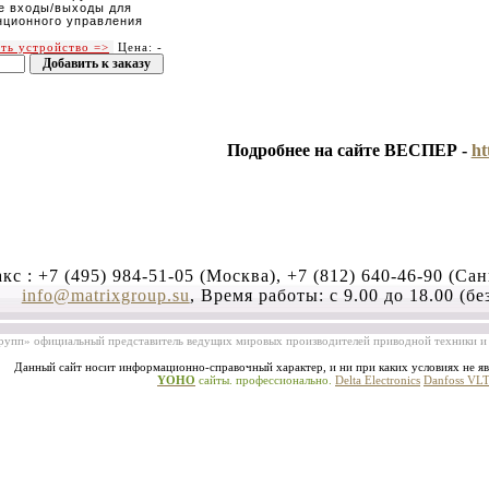
е входы/выходы для
нционного управления
ать устройство =>
Цена: -
Подробнее на сайте ВЕСПЕР -
ht
кс :
+7 (495) 984-51-05 (Москва), +7 (812) 640-46-90 (Са
info@matrixgroup.su
, Время работы: с 9.00 до 18.00 (бе
упп» официальный представитель ведущих мировых производителей приводной техники и 
Данный сайт носит информационно-справочный характер, и ни при каких условиях не яв
YOHO
сайты. профессионально.
Delta Electronics
Danfoss VL