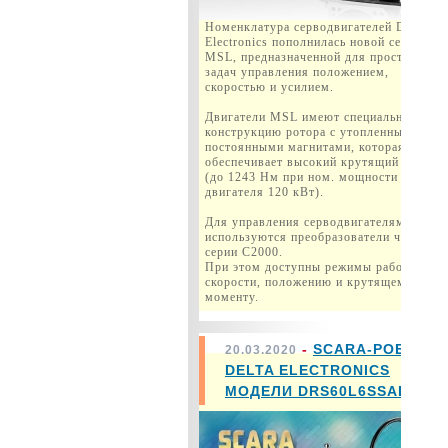
Номенклатура серводвигателей Delta
Electronics пополнилась новой серией
MSL, предназначенной для простых
задач управления положением,
скоростью и усилием.
Двигатели MSL имеют специальную
конструкцию ротора с утопленными
постоянными магнитами, которая
обеспечивает высокий крутящий момент
(до 1243 Нм при ном. мощности
двигателя 120 кВт).
Для управления серводвигателями MSL
используются преобразователи частоты
серии C2000.
При этом доступны режимы работы по
скорости, положению и крутящему
моменту.
-
SCARA-РОБОТ
20.03.2020
DELTA ELECTRONICS
МОДЕЛИ DRS60L6SSADN003