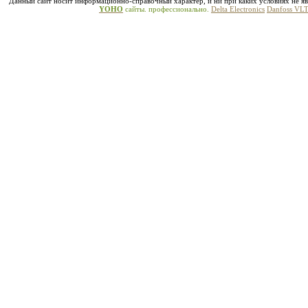
Данный сайт носит информационно-справочный характер, и ни при каких условиях не яв
YOHO
сайты. профессионально.
Delta Electronics
Danfoss VL