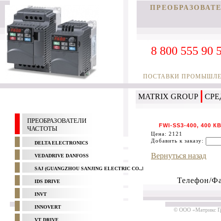
ПРЕОБРАЗОВАТ
8 800 555 90 
ПОСТАВКИ ПРОМЫШЛЕН
MATRIX GROUP
СРЕ
ПРЕОБРАЗОВАТЕЛИ
FWI-SS3-400, 400 К
ЧАСТОТЫ
Цена: 2121
Добавить к заказу:
DELTA ELECTRONICS
Вернуться назад
VEDADRIVE DANFOSS
SAJ (GUANGZHOU SANJING ELECTRIC CO.,LTD)
Телефон/Фа
IDS DRIVE
INVT
INNOVERT
© ООО «Матрикс Гр
VT DRIVE