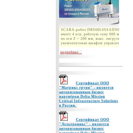
SCARA-робот DRS60L6SSADN003
имеет 4 оси, рабочую зону 600 мм, ход
по оси Z = 200 мм, макс. нагрузка 6кг и
укомплектован шкафом управления.
подробнее...
Сертификат ООО
"Матрикс групп" - является
авторизованным бизнес
партнёром Delta Mission
Critical Infrastructure Solutions
в России.
Сертификат ООО
"Дельтроникс" - является
авторизованным бизнес