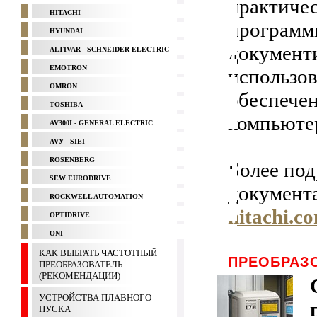
практичес
HITACHI
программ
HYUNDAI
документ
ALTIVAR - SCHNEIDER ELECTRIC
EMOTRON
использов
OMRON
обеспечен
TOSHIBA
компьюте
AV300I - GENERAL ELECTRIC
AVУ - SIEI
ROSENBERG
Более по
SEW EURODRIVE
документ
ROCKWELL AUTOMATION
hitachi.c
OPTIDRIVE
ONI
КАК ВЫБРАТЬ ЧАСТОТНЫЙ
ПРЕОБРАЗО
ПРЕОБРАЗОВАТЕЛЬ
(РЕКОМЕНДАЦИИ)
УСТРОЙСТВА ПЛАВНОГО
ПУСКА