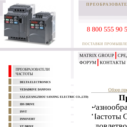
ПРЕОБРАЗОВАТ
8 800 555 90 
ПОСТАВКИ ПРОМЫШЛЕН
MATRIX GROUP
СРЕ
ФОРУМ
КОНТАКТЫ
ПРЕОБРАЗОВАТЕЛИ
ЧАСТОТЫ
DELTA ELECTRONICS
Обзор пр
VEDADRIVE DANFOSS
П
SAJ (GUANGZHOU SANJING ELECTRIC CO.,LTD)
Разнообр
IDS DRIVE
INVT
Частоты 
INNOVERT
удовлетв
VT DRIVE