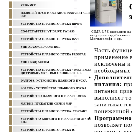
VEDA MCD
ПЛАВНЫЙ ПУСК И ОСТАНОВ INNOVERT СЕРИЯ
SSD
УСТРОЙСТВА ПЛАВНОГО ПУСКА RIPOW
СОФТСТАРТЕРЫ VT DRIVE FWI-SS3
CIMR-L7Z выполнен на б
ведущими зарубежными и
Могилёвлифт и др.
УСТРОЙСТВА ПЛАВНОГО ПУСКА INVT
УПП ADVANCED CONTROL
Часть функц
УСТРОЙСТВА ПЛАВНОГО ПУСКА PROSTAR
применение 
УПП CSX(I) AUCOM
исключены и 
необходимые 
УСТРОЙСТВА ПЛАВНОГО ПУСКА / IMS2, EMX3 -
ЦИФРОВЫЕ, MVS - ВЫСОКОВОЛЬТНЫЕ
Дополнитель
DANFOSS. УСТРОЙСТВА ПЛАВНОГО ПУСКА
питания:
при
SOLCON - УСТРОЙСТВА ПЛАВНОГО ПУСКА
питании прив
УСТРОЙСТВО ПЛАВНОГО ПУСКА SIEMENS
выполняет то
запитывается
МЯГКИЕ ПУСКАТЕЛИ СЕРИИ MSF
пониженной с
УСТРОЙСТВА ПЛАВНОГО ПУСКА: CT-START
Программное
УСТРОЙСТВА МЯГКОГО ПУСКА СЕРИИ ATS 01,
LH4
позволяет по
УСТРОЙСТВА ПЛАВНОГО ПУСКА IC
систему с уч