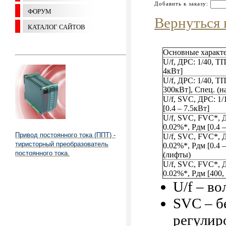
Добавить к заказу:
ФОРУМ
Вернуться 
КАТАЛОГ САЙТОВ
Основные характ
U/f, ДРС: 1/40, ТП
4кВт]
U/f, ДРС: 1/40, ТП
300кВт], Cпец. (
U/f, SVC, ДРС: 1/
[0.4 – 7.5кВт]
U/f, SVC, FVC*, 
0.02%*, Pдм [0.4 
Привод постоянного тока (ППТ) -
U/f, SVC, FVC*, 
тиристорный преобразователь
0.02%*, Pдм [0.4 
постоянного тока.
(лифты)
U/f, SVC, FVC*, 
0.02%*, Pдм [400,
U/f – в
SVC – б
регулир