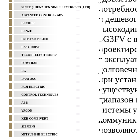
потребнос
SINEE (SHENZHEN SINE ELECTRIC CO.,LTD)
ADVANCED CONTROL - ADV
и дешевог
ВЕСПЕР
высокоди
LENZE
3G3FV с 
PROSTAR PR 6000
проектиро
EASY DRIVE
TECORP ELECTRONICS
в эксплуа
POWTRAN
долговечн
LG
при устан
DANFOSS
существу
FUJI ELECTRIC
CONTROL TECHNIQUES
диапазон
ABB
системы у
VACON
коммуник
KEB COMBIVERT
SIEMENS
позволяют
MITSUBISHI ELECTRIC