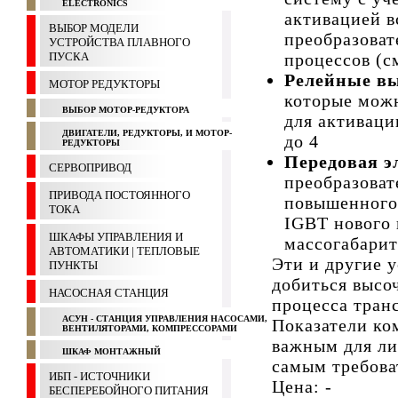
ELECTRONICS
активацией 
ВЫБОР МОДЕЛИ
преобразова
УСТРОЙСТВА ПЛАВНОГО
ПУСКА
процессов (см
Релейные в
МОТОР РЕДУКТОРЫ
которые можн
ВЫБОР МОТОР-РЕДУКТОРА
для активаци
ДВИГАТЕЛИ, РЕДУКТОРЫ, И МОТОР-
до 4
РЕДУКТОРЫ
Передовая э
СЕРВОПРИВОД
преобразоват
ПРИВОДА ПОСТОЯННОГО
повышенного
ТОКА
IGBT нового
ШКАФЫ УПРАВЛЕНИЯ И
массогабари
АВТОМАТИКИ | ТЕПЛОВЫЕ
Эти и другие 
ПУНКТЫ
добиться высо
НАСОСНАЯ СТАНЦИЯ
процесса тран
АСУН - СТАНЦИЯ УПРАВЛЕНИЯ НАСОСАМИ,
Показатели ко
ВЕНТИЛЯТОРАМИ, КОМПРЕССОРАМИ
важным для ли
ШКАФ МОНТАЖНЫЙ
самым требова
ИБП - ИСТОЧНИКИ
Цена: -
БЕСПЕРЕБОЙНОГО ПИТАНИЯ