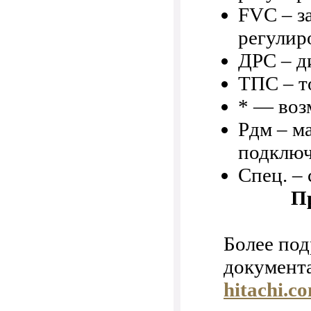
FVC – з
регулир
ДРС – д
ТПС – т
* — воз
Pдм – м
подключ
Спец. –
П
Более по
документ
hitachi.c