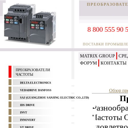
ПРЕОБРАЗОВАТ
8 800 555 90 
ПОСТАВКИ ПРОМЫШЛЕН
MATRIX GROUP
СРЕ
ФОРУМ
КОНТАКТЫ
ПРЕОБРАЗОВАТЕЛИ
ЧАСТОТЫ
DELTA ELECTRONICS
Обзор пр
VEDADRIVE DANFOSS
П
SAJ (GUANGZHOU SANJING ELECTRIC CO.,LTD)
Разнообр
IDS DRIVE
INVT
Частоты 
INNOVERT
удовлетв
VT DRIVE