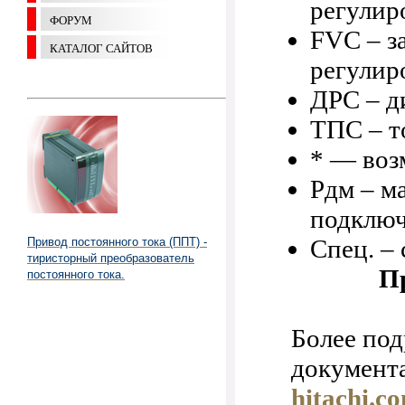
регулир
ФОРУМ
FVC – з
КАТАЛОГ САЙТОВ
регулир
ДРС – д
ТПС – т
* — воз
Pдм – м
подключ
Спец. –
Привод постоянного тока (ППТ) -
тиристорный преобразователь
П
постоянного тока.
Более по
документ
hitachi.c