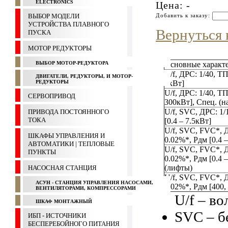
ELECTRONICS
Цена: -
ВЫБОР МОДЕЛИ
Добавить к заказу:
УСТРОЙСТВА ПЛАВНОГО
Вернуться 
ПУСКА
МОТОР РЕДУКТОРЫ
ВЫБОР МОТОР-РЕДУКТОРА
Основные характ
U/f, ДРС: 1/40, ТП
ДВИГАТЕЛИ, РЕДУКТОРЫ, И МОТОР-
РЕДУКТОРЫ
4кВт]
U/f, ДРС: 1/40, ТП
СЕРВОПРИВОД
300кВт], Cпец. (
U/f, SVC, ДРС: 1/
ПРИВОДА ПОСТОЯННОГО
ТОКА
[0.4 – 7.5кВт]
U/f, SVC, FVC*, 
ШКАФЫ УПРАВЛЕНИЯ И
0.02%*, Pдм [0.4 
АВТОМАТИКИ | ТЕПЛОВЫЕ
U/f, SVC, FVC*, 
ПУНКТЫ
0.02%*, Pдм [0.4 
(лифты)
НАСОСНАЯ СТАНЦИЯ
U/f, SVC, FVC*, 
АСУН - СТАНЦИЯ УПРАВЛЕНИЯ НАСОСАМИ,
0.02%*, Pдм [400,
ВЕНТИЛЯТОРАМИ, КОМПРЕССОРАМИ
U/f – в
ШКАФ МОНТАЖНЫЙ
SVC – б
ИБП - ИСТОЧНИКИ
БЕСПЕРЕБОЙНОГО ПИТАНИЯ