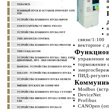
VEDA MCD
ПЛАВНЫЙ ПУСК И ОСТАНОВ INNOVERT СЕРИЯ
SSD
УСТРОЙСТВА ПЛАВНОГО ПУСКА RIPOW
СОФТСТАРТЕРЫ VT DRIVE FWI-SS3
УСТРОЙСТВА ПЛАВНОГО ПУСКА INVT
связи/1:100
УПП ADVANCED CONTROL
векторное с 
УСТРОЙСТВА ПЛАВНОГО ПУСКА PROSTAR
Функцион
УПП CSX(I) AUCOM
управление 
УСТРОЙСТВА ПЛАВНОГО ПУСКА / IMS2, EMX3 -
ЦИФРОВЫЕ, MVS - ВЫСОКОВОЛЬТНЫЕ
торможение 
DANFOSS. УСТРОЙСТВА ПЛАВНОГО ПУСКА
энергосбере
SOLCON - УСТРОЙСТВА ПЛАВНОГО ПУСКА
ПИД-регулят
УСТРОЙСТВО ПЛАВНОГО ПУСКА SIEMENS
Коммуни
МЯГКИЕ ПУСКАТЕЛИ СЕРИИ MSF
Modbus (встр
УСТРОЙСТВА ПЛАВНОГО ПУСКА: CT-START
DeviceNet
УСТРОЙСТВА МЯГКОГО ПУСКА СЕРИИ ATS 01,
Profibus
LH4
CANOpen (оп
УСТРОЙСТВА ПЛАВНОГО ПУСКА IC