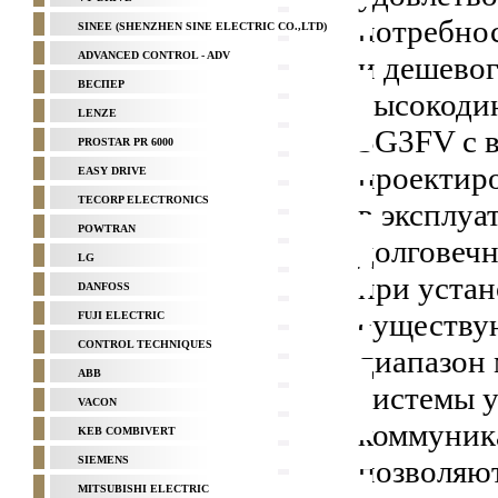
потребнос
SINEE (SHENZHEN SINE ELECTRIC CO.,LTD)
ADVANCED CONTROL - ADV
и дешевог
ВЕСПЕР
высокоди
LENZE
3G3FV с 
PROSTAR PR 6000
проектиро
EASY DRIVE
TECORP ELECTRONICS
в эксплуа
POWTRAN
долговечн
LG
при устан
DANFOSS
существу
FUJI ELECTRIC
CONTROL TECHNIQUES
диапазон
ABB
системы у
VACON
коммуник
KEB COMBIVERT
SIEMENS
позволяют
MITSUBISHI ELECTRIC