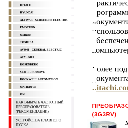
практичес
HITACHI
программ
HYUNDAI
документ
ALTIVAR - SCHNEIDER ELECTRIC
EMOTRON
использов
OMRON
обеспечен
TOSHIBA
компьюте
AV300I - GENERAL ELECTRIC
AVУ - SIEI
ROSENBERG
Более по
SEW EURODRIVE
документ
ROCKWELL AUTOMATION
hitachi.c
OPTIDRIVE
ONI
КАК ВЫБРАТЬ ЧАСТОТНЫЙ
ПРЕОБРАЗО
ПРЕОБРАЗОВАТЕЛЬ
(РЕКОМЕНДАЦИИ)
(3G3RV)
УСТРОЙСТВА ПЛАВНОГО
ПУСКА